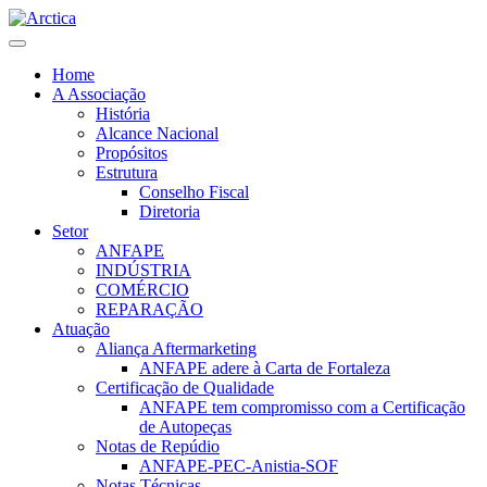
Home
A Associação
História
Alcance Nacional
Propósitos
Estrutura
Conselho Fiscal
Diretoria
Setor
ANFAPE
INDÚSTRIA
COMÉRCIO
REPARAÇÃO
Atuação
Aliança Aftermarketing
ANFAPE adere à Carta de Fortaleza
Certificação de Qualidade
ANFAPE tem compromisso com a Certificação
de Autopeças
Notas de Repúdio
ANFAPE-PEC-Anistia-SOF
Notas Técnicas