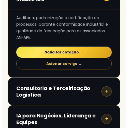
Auditoria, padronização e certificação de
processos. Garante conformidade industrial e
qualidade de fabricação para os associados
ANFAPE.
Solicitar cotação →
Acionar serviço →
Consultoria e Terceirização
+
Logística
Estruturação, otimização e operação de
IA para Negócios, Liderança e
+
armazenagem, distribuição e fluxo logístico
Equipes
interno.