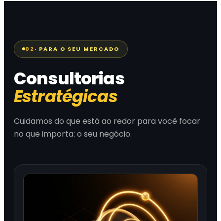
Acionar serviço →
Vagas Automotivas
Solicitar cotação →
(11) 96343-8409
vagasautomotivas.com.br
Acionar serviço →
02
· PARA O SEU MERCADO
Consultorias
Solicitar cotação →
Estratégicas
Acionar serviço →
Cuidamos do que está ao redor para você focar
no que importa: o seu negócio.