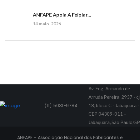
ANFAPE Apoia A Feiplar...
14 maio. 2026
Av. Eng. Armando de
Arruda Pereira, 2937 - cj
(11) 5031-9784
18, bloco C - Jabaquara -
CEP 04309-011 –
Jabaquara, São Paulo/SP
ANFAPE – Associação Nacional dos Fabricantes e