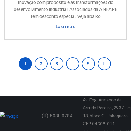
Inovação com propósito e as transformações do
desenvolvimento industrial. Associados da ANFAPE
têm desconto especial. Veja abaixo
Leia mais
1
2
3
…
5
Av. Eng. Armando de
Arruda Pereira, 2937 - cj
(11) 5031-9784
18, bloco C - Jabaquara -
CEP 04309-011 –