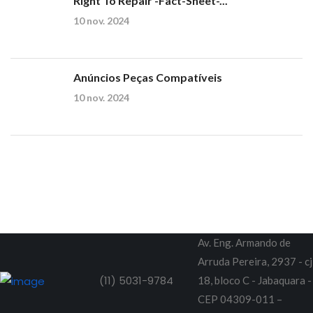
Right To Repair -Fact-Sheet-...
10 nov. 2024
Anúncios Peças Compatíveis
10 nov. 2024
Av. Eng. Armando de
Arruda Pereira, 2937 - cj
(11) 5031-9784
18, bloco C - Jabaquara -
CEP 04309-011 –