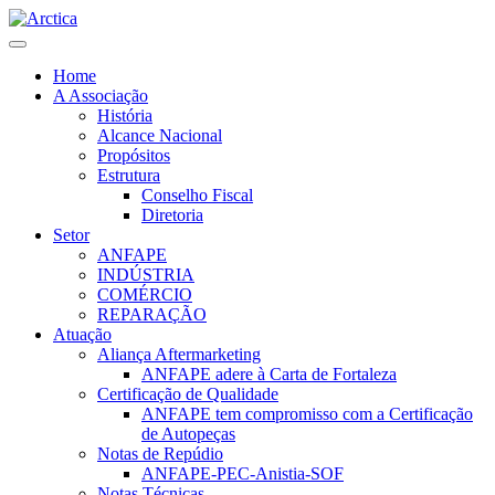
Home
A Associação
História
Alcance Nacional
Propósitos
Estrutura
Conselho Fiscal
Diretoria
Setor
ANFAPE
INDÚSTRIA
COMÉRCIO
REPARAÇÃO
Atuação
Aliança Aftermarketing
ANFAPE adere à Carta de Fortaleza
Certificação de Qualidade
ANFAPE tem compromisso com a Certificação
de Autopeças
Notas de Repúdio
ANFAPE-PEC-Anistia-SOF
Notas Técnicas