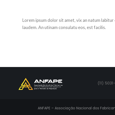
Lorem ipsum dolor sit amet, vix an natum labitur 
laudem. An utinam consulatu eos, est facilis.
(11) 5031
ANFAPE – Associação Nacional dos Fabrican