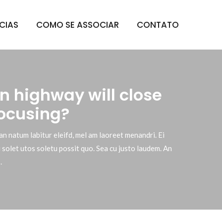
CIAS
COMO SE ASSOCIAR
CONTATO
on highway will close
focusing?
an natum labitur eleifd, mel am laoreet menandri. Ei
 solet utos soletu possit quo. Sea cu justo laudem. An
.