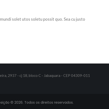
 mundi solet utos soletu possit quo. Sea cu justo
eira, 2937 - cj 18, bloco C - Jabaquara - CEP 04309-011
ição © 2026. Todos os direitos reservados.