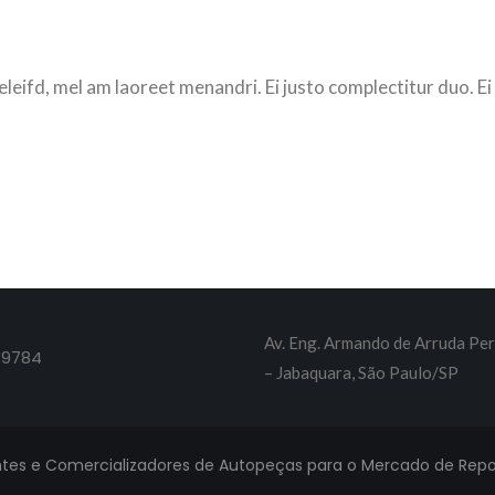
eleifd, mel am laoreet menandri. Ei justo complectitur duo. Ei
Av. Eng. Armando de Arruda Per
-9784
– Jabaquara, São Paulo/SP
tes e Comercializadores de Autopeças para o Mercado de Repos