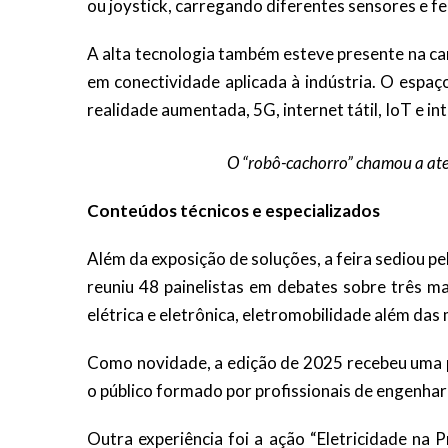
ou joystick, carregando diferentes sensores e 
A alta tecnologia também esteve presente na c
em conectividade aplicada à indústria. O espaç
realidade aumentada, 5G, internet tátil, IoT e inte
O “robô-cachorro” chamou a ate
Conteúdos técnicos e especializados
Além da exposição de soluções, a feira sediou pe
reuniu 48 painelistas em debates sobre três m
elétrica e eletrônica, eletromobilidade além da
Como novidade, a edição de 2025 recebeu uma pi
o público formado por profissionais de engenhar
Outra experiência foi a ação “Eletricidade na P