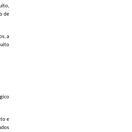
uito,
ão de
os, a
uito
gico
to e
ados