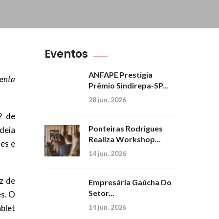
Eventos
ANFAPE Prestigia
menta
Prêmio Sindirepa-SP...
28 jun. 2026
2 de
Ponteiras Rodrigues
deia
Realiza Workshop...
ões e
14 jun. 2026
z de
Empresária Gaúcha Do
Setor...
s. O
blet
14 jun. 2026