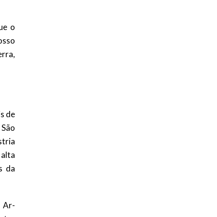
ue o
osso
rra,
is de
o São
stria
alta
s da
 Ar-