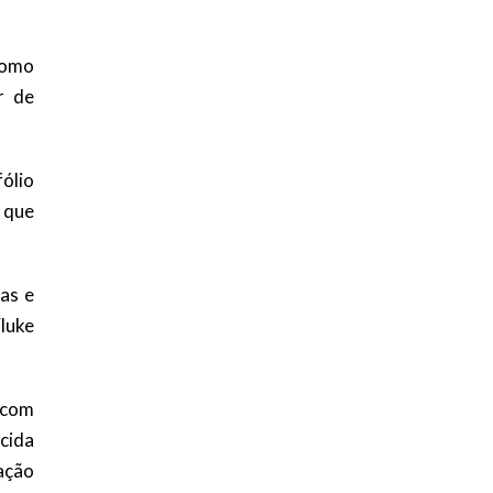
como
r de
ólio
 que
as e
luke
o com
ecida
ação