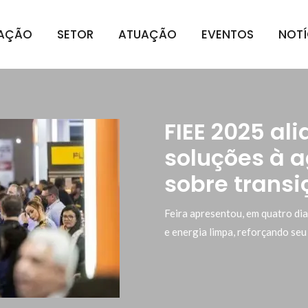
IAÇÃO
SETOR
ATUAÇÃO
EVENTOS
NOTÍ
FIEE 2025 al
soluções à 
sobre transi
Feira apresentou, em quatro dia
e energia limpa, reforçando se