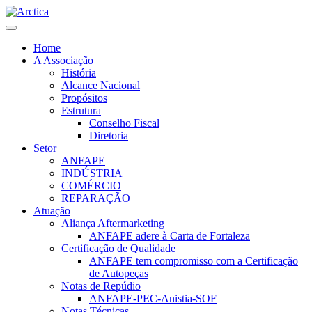
Home
A Associação
História
Alcance Nacional
Propósitos
Estrutura
Conselho Fiscal
Diretoria
Setor
ANFAPE
INDÚSTRIA
COMÉRCIO
REPARAÇÃO
Atuação
Aliança Aftermarketing
ANFAPE adere à Carta de Fortaleza
Certificação de Qualidade
ANFAPE tem compromisso com a Certificação
de Autopeças
Notas de Repúdio
ANFAPE-PEC-Anistia-SOF
Notas Técnicas