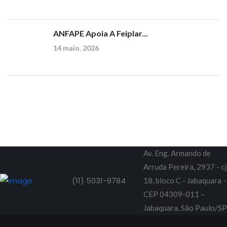
ANFAPE Apoia A Feiplar...
14 maio. 2026
Av. Eng. Armando de
Arruda Pereira, 2937 - cj
(11) 5031-9784
18, bloco C - Jabaquara -
CEP 04309-011 –
Jabaquara, São Paulo/SP