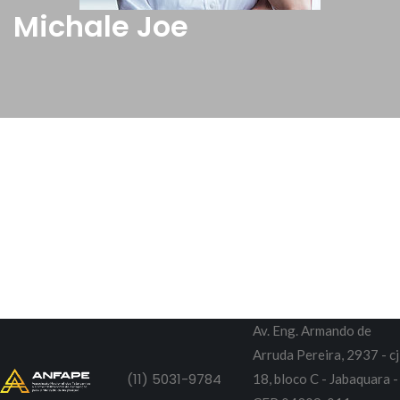
Michale Joe
Av. Eng. Armando de
Arruda Pereira, 2937 - cj
(11) 5031-9784
18, bloco C - Jabaquara -