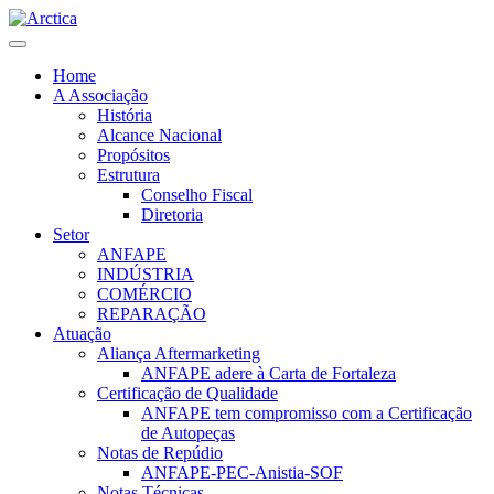
Home
A Associação
História
Alcance Nacional
Propósitos
Estrutura
Conselho Fiscal
Diretoria
Setor
ANFAPE
INDÚSTRIA
COMÉRCIO
REPARAÇÃO
Atuação
Aliança Aftermarketing
ANFAPE adere à Carta de Fortaleza
Certificação de Qualidade
ANFAPE tem compromisso com a Certificação
de Autopeças
Notas de Repúdio
ANFAPE-PEC-Anistia-SOF
Notas Técnicas