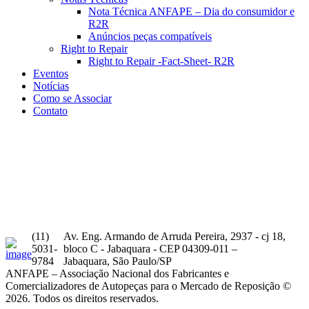
Nota Técnica ANFAPE – Dia do consumidor e
R2R
Anúncios peças compatíveis
Right to Repair
Right to Repair -Fact-Sheet- R2R
Eventos
Notícias
Como se Associar
Contato
Michale Joe
(11)
Av. Eng. Armando de Arruda Pereira, 2937 - cj 18,
5031-
bloco C - Jabaquara - CEP 04309-011 –
9784
Jabaquara, São Paulo/SP
ANFAPE – Associação Nacional dos Fabricantes e
Comercializadores de Autopeças para o Mercado de Reposição ©
2026. Todos os direitos reservados.