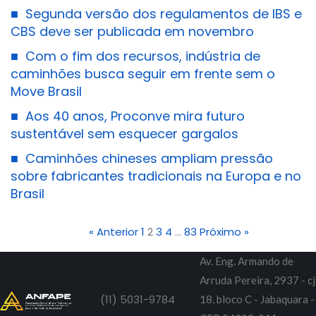
■
Segunda versão dos regulamentos de IBS e
CBS deve ser publicada em novembro
■
Com o fim dos recursos, indústria de
caminhões busca seguir em frente sem o
Move Brasil
■
Aos 40 anos, Proconve mira futuro
sustentável sem esquecer gargalos
■
Caminhões chineses ampliam pressão
sobre fabricantes tradicionais na Europa e no
Brasil
« Anterior
1
2
3
4
…
83
Próximo »
Av. Eng. Armando de
Arruda Pereira, 2937 - cj
(11) 5031-9784
18, bloco C - Jabaquara -