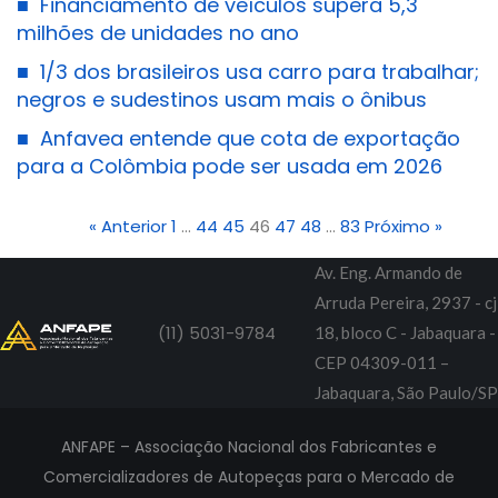
■
Financiamento de veículos supera 5,3
milhões de unidades no ano
■
1/3 dos brasileiros usa carro para trabalhar;
negros e sudestinos usam mais o ônibus
■
Anfavea entende que cota de exportação
para a Colômbia pode ser usada em 2026
« Anterior
1
…
44
45
46
47
48
…
83
Próximo »
Av. Eng. Armando de
Arruda Pereira, 2937 - cj
(11) 5031-9784
18, bloco C - Jabaquara -
CEP 04309-011 –
Jabaquara, São Paulo/SP
ANFAPE – Associação Nacional dos Fabricantes e
Comercializadores de Autopeças para o Mercado de