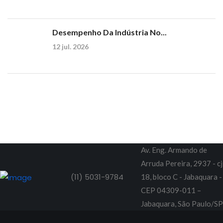
Desempenho Da Indústria No...
12 jul. 2026
Av. Eng. Armando de
Arruda Pereira, 2937 - cj
(11) 5031-9784
18, bloco C - Jabaquara -
CEP 04309-011 –
Jabaquara, São Paulo/SP