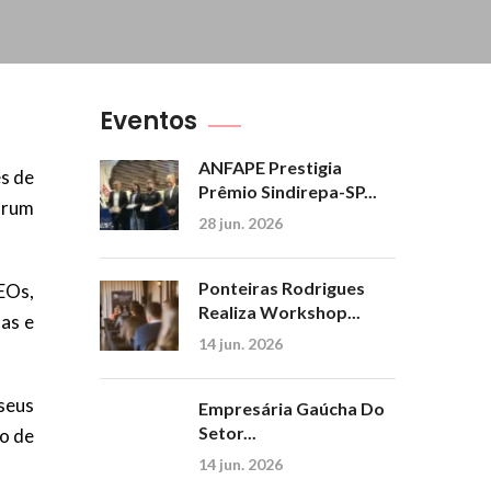
Eventos
ANFAPE Prestigia
es de
Prêmio Sindirepa-SP...
órum
28 jun. 2026
Ponteiras Rodrigues
EOs,
Realiza Workshop...
las e
14 jun. 2026
seus
Empresária Gaúcha Do
Setor...
vo de
14 jun. 2026