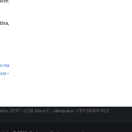
ite:
ina,
ão na
ica
»
eira, 2937 - cj 18, bloco C - Jabaquara - CEP 04309-011