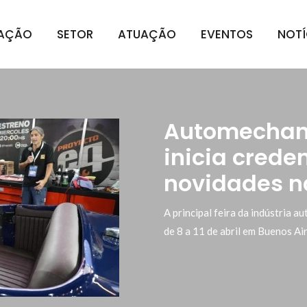
IAÇÃO
SETOR
ATUAÇÃO
EVENTOS
NOTÍ
Automechani
inicia cred
novidades 
A principal feira da indústria 
de 8 a 11 de abril em Buenos Ai