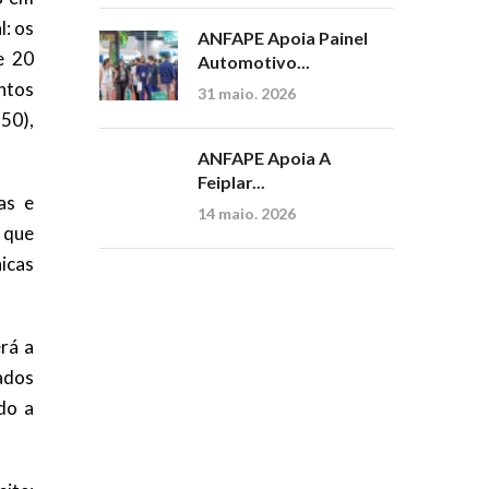
: os
ANFAPE Apoia Painel
e 20
Automotivo...
ntos
31 maio. 2026
350),
ANFAPE Apoia A
Feiplar...
as e
14 maio. 2026
 que
icas
rá a
ados
do a