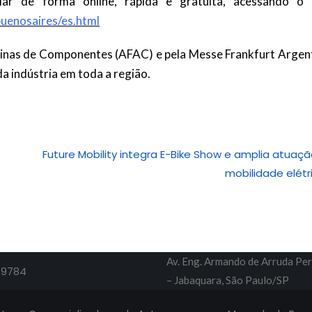
ar de forma online, rápida e gratuita, acessando o s
uenosaires/es.html
inas de Componentes (AFAC) e pela Messe Frankfurt Argent
da indústria em toda a região.
Future Mobility integra E-Bike Show e amplia atuaç
mobilidade elétr
Av. Eng. Armando de Arruda Per
-9784
– Jabaquara, São Paulo/SP