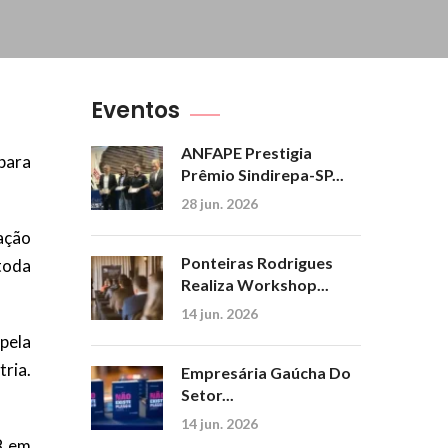
Eventos
ANFAPE Prestigia
 para
Prêmio Sindirepa-SP...
28 jun. 2026
ração
Ponteiras Rodrigues
 toda
Realiza Workshop...
14 jun. 2026
pela
tria.
Empresária Gaúcha Do
Setor...
14 jun. 2026
8 em