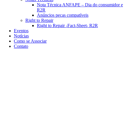
Nota Técnica ANFAPE – Dia do consumidor e
R2R
Anúncios peças compatíveis
Right to Repair
Right to Repair -Fact-Sheet- R2R
Eventos
Notícias
Como se Associar
Contato
Confiança sobe em 21 setores,
mas avanço ainda não reverte
pessimismo na indústria, diz
CNI
Pequenas empresas têm primeira melhora no indicador em 4 meses;
porém, apenas empresários de 5 setores industriais e da região