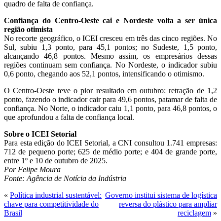
quadro de falta de confiança.
Confiança do Centro-Oeste cai e Nordeste volta a ser única
região otimista
No recorte geográfico, o ICEI cresceu em três das cinco regiões. No
Sul, subiu 1,3 ponto, para 45,1 pontos; no Sudeste, 1,5 ponto,
alcançando 46,8 pontos. Mesmo assim, os empresários dessas
regiões continuam sem confiança. No Nordeste, o indicador subiu
0,6 ponto, chegando aos 52,1 pontos, intensificando o otimismo.
O Centro-Oeste teve o pior resultado em outubro: retração de 1,2
ponto, fazendo o indicador cair para 49,6 pontos, patamar de falta de
confiança. No Norte, o indicador caiu 1,1 ponto, para 46,8 pontos, o
que aprofundou a falta de confiança local.
Sobre o ICEI Setorial
Para esta edição do ICEI Setorial, a CNI consultou 1.741 empresas:
712 de pequeno porte; 625 de médio porte; e 404 de grande porte,
entre 1º e 10 de outubro de 2025.
Por Felipe Moura
Fonte: Agência de Notícia da Indústria
«
Política industrial sustentável:
Governo institui sistema de logística
chave para competitividade do
reversa do plástico para ampliar
Brasil
reciclagem
»