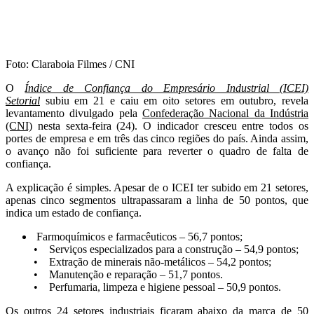
Nordeste estão confiantes
Foto: Claraboia Filmes / CNI
O
Índice de Confiança do Empresário Industrial (ICEI)
Setorial
subiu em 21 e caiu em oito setores em outubro, revela
levantamento divulgado pela
Confederação Nacional da Indústria
(CNI)
nesta sexta-feira (24). O indicador cresceu entre todos os
portes de empresa e em três das cinco regiões do país. Ainda assim,
o avanço não foi suficiente para reverter o quadro de falta de
confiança.
A explicação é simples. Apesar de o ICEI ter subido em 21 setores,
apenas cinco segmentos ultrapassaram a linha de 50 pontos, que
indica um estado de confiança.
Farmoquímicos e farmacêuticos – 56,7 pontos;
• Serviços especializados para a construção – 54,9 pontos;
• Extração de minerais não-metálicos – 54,2 pontos;
• Manutenção e reparação – 51,7 pontos.
• Perfumaria, limpeza e higiene pessoal – 50,9 pontos.
Os outros 24 setores industriais ficaram abaixo da marca de 50