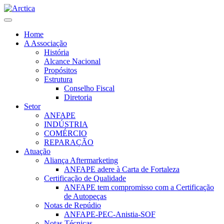
Home
A Associação
História
Alcance Nacional
Propósitos
Estrutura
Conselho Fiscal
Diretoria
Setor
ANFAPE
INDÚSTRIA
COMÉRCIO
REPARAÇÃO
Atuação
Aliança Aftermarketing
ANFAPE adere à Carta de Fortaleza
Certificação de Qualidade
ANFAPE tem compromisso com a Certificação
de Autopeças
Notas de Repúdio
ANFAPE-PEC-Anistia-SOF
Notas Técnicas