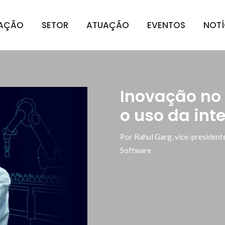
IAÇÃO
SETOR
ATUAÇÃO
EVENTOS
NOTÍ
Inovação no
o uso da inte
Por Rahul Garg, vice-presidente
Software