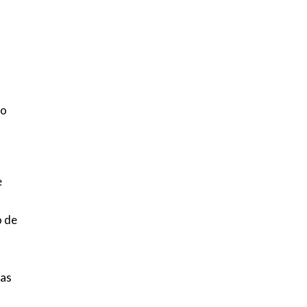
ão
e
o de
 as