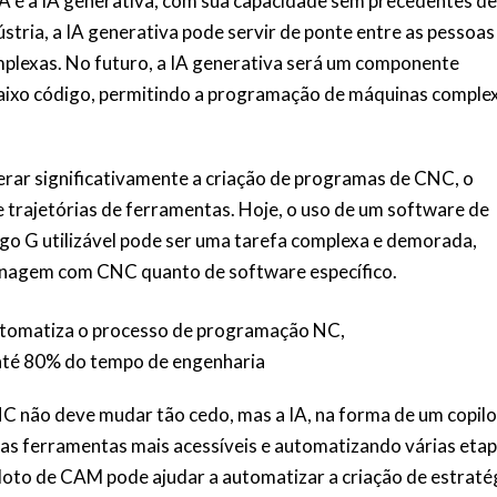
A é a IA generativa, com sua capacidade sem precedentes de
tria, a IA generativa pode servir de ponte entre as pessoas 
mplexas. No futuro, a IA generativa será um componente
aixo código, permitindo a programação de máquinas comple
rar significativamente a criação de programas de CNC, o
e trajetórias de ferramentas. Hoje, o uso de um software de
o G utilizável pode ser uma tarefa complexa e demorada,
sinagem com CNC quanto de software específico.
tomatiza o processo de programação NC,
té 80% do tempo de engenharia
C não deve mudar tão cedo, mas a IA, na forma de um copil
as ferramentas mais acessíveis e automatizando várias eta
oto de CAM pode ajudar a automatizar a criação de estraté