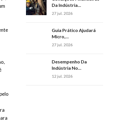
Da Indústria...
 um
27 jul. 2026
ente
Guia Prático Ajudará
Micro,...
27 jul. 2026
mo,
Desempenho Da
Indústria No...
é
12 jul. 2026
 pelo
ara
para