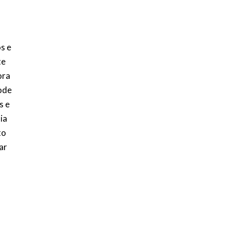
s e
te
ora
pode
s e
ia
to
ar