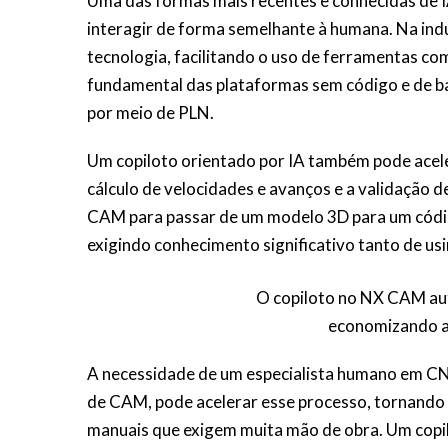
Uma das formas mais recentes e conhecidas de I
interagir de forma semelhante à humana. Na indús
tecnologia, facilitando o uso de ferramentas co
fundamental das plataformas sem código e de b
por meio de PLN.
Um copiloto orientado por IA também pode acele
cálculo de velocidades e avanços e a validação d
CAM para passar de um modelo 3D para um códig
exigindo conhecimento significativo tanto de u
O copiloto no NX CAM au
economizando a
A necessidade de um especialista humano em CN
de CAM, pode acelerar esse processo, tornando 
manuais que exigem muita mão de obra. Um copil