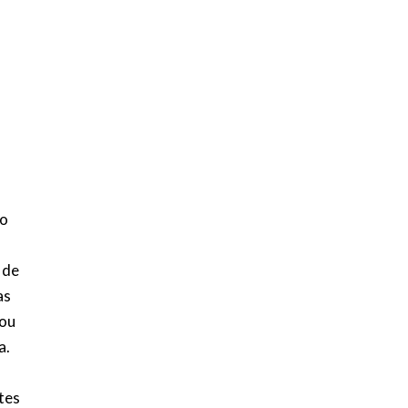
no
 de
as
 ou
a.
tes