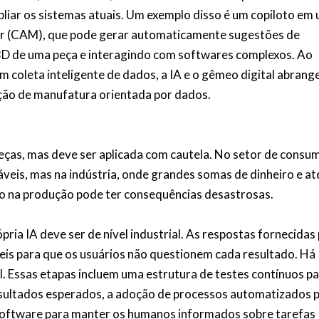
pliar os sistemas atuais. Um exemplo disso é um copiloto em
or (CAM), que pode gerar automaticamente sugestões de
3D de uma peça e interagindo com softwares complexos. Ao
 coleta inteligente de dados, a IA e o gêmeo digital abrang
ção de manufatura orientada por dados.
peças, mas deve ser aplicada com cautela. No setor de consu
áveis, mas na indústria, onde grandes somas de dinheiro e at
o na produção pode ter consequências desastrosas.
ópria IA deve ser de nível industrial. As respostas fornecidas
eis para que os usuários não questionem cada resultado. Há
al. Essas etapas incluem uma estrutura de testes contínuos p
sultados esperados, a adoção de processos automatizados 
 software para manter os humanos informados sobre tarefas