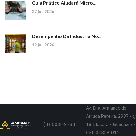
Guia Prático Ajudará Micro,...
27 jul. 2026
Desempenho Da Indústria No...
12 jul. 2026
Av. Eng. Armando de
Arruda Pereira, 2937 - cj
(11) 5031-9784
18, bloco C - Jabaquara -
CEP 04309-011 –