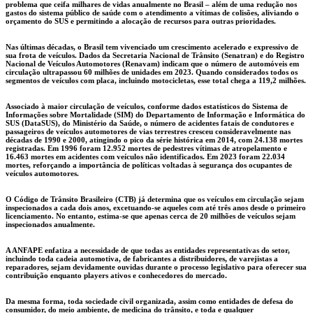
problema que ceifa milhares de vidas anualmente no Brasil – além de uma redução nos
gastos do sistema público de saúde com o atendimento a vítimas de colisões, aliviando o
orçamento do SUS e permitindo a alocação de recursos para outras prioridades.
Nas últimas décadas, o Brasil tem vivenciado um crescimento acelerado e expressivo de
sua frota de veículos. Dados da Secretaria Nacional de Trânsito (Senatran) e do Registro
Nacional de Veículos Automotores (Renavam) indicam que o número de automóveis em
circulação ultrapassou 60 milhões de unidades em 2023. Quando considerados todos os
segmentos de veículos com placa, incluindo motocicletas, esse total chega a 119,2 milhões.
Associado à maior circulação de veículos, conforme dados estatísticos do Sistema de
Informações sobre Mortalidade (SIM) do Departamento de Informação e Informática do
SUS (DataSUS), do Ministério da Saúde, o número de acidentes fatais de condutores e
passageiros de veículos automotores de vias terrestres cresceu consideravelmente nas
décadas de 1990 e 2000, atingindo o pico da série histórica em 2014, com 24.138 mortes
registradas. Em 1996 foram 12.952 mortes de pedestres vítimas de atropelamento e
16.463 mortes em acidentes com veículos não identificados. Em 2023 foram 22.034
mortes, reforçando a importância de políticas voltadas à segurança dos ocupantes de
veículos automotores.
O Código de Trânsito Brasileiro (CTB) já determina que os veículos em circulação sejam
inspecionados a cada dois anos, excetuando-se aqueles com até três anos desde o primeiro
licenciamento. No entanto, estima-se que apenas cerca de 20 milhões de veículos sejam
inspecionados anualmente.
A ANFAPE enfatiza a necessidade de que todas as entidades representativas do setor,
incluindo toda cadeia automotiva, de fabricantes a distribuidores, de varejistas a
reparadores, sejam devidamente ouvidas durante o processo legislativo para oferecer sua
contribuição enquanto players ativos e conhecedores do mercado.
Da mesma forma, toda sociedade civil organizada, assim como entidades de defesa do
consumidor, do meio ambiente, de medicina do trânsito, e toda e qualquer