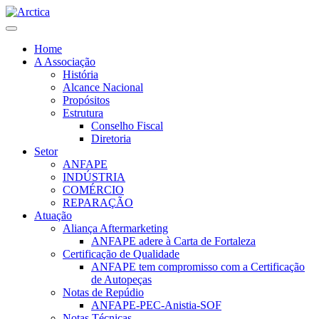
Home
A Associação
História
Alcance Nacional
Propósitos
Estrutura
Conselho Fiscal
Diretoria
Setor
ANFAPE
INDÚSTRIA
COMÉRCIO
REPARAÇÃO
Atuação
Aliança Aftermarketing
ANFAPE adere à Carta de Fortaleza
Certificação de Qualidade
ANFAPE tem compromisso com a Certificação
de Autopeças
Notas de Repúdio
ANFAPE-PEC-Anistia-SOF
Notas Técnicas