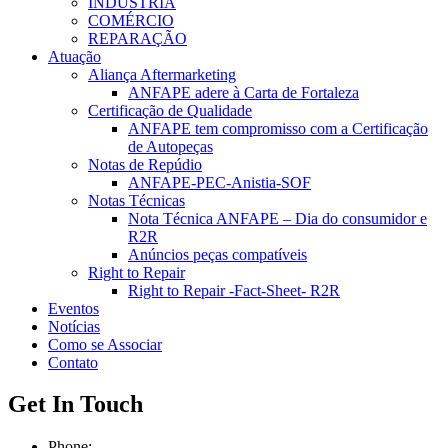
INDÚSTRIA
COMÉRCIO
REPARAÇÃO
Atuação
Aliança Aftermarketing
ANFAPE adere à Carta de Fortaleza
Certificação de Qualidade
ANFAPE tem compromisso com a Certificação
de Autopeças
Notas de Repúdio
ANFAPE-PEC-Anistia-SOF
Notas Técnicas
Nota Técnica ANFAPE – Dia do consumidor e
R2R
Anúncios peças compatíveis
Right to Repair
Right to Repair -Fact-Sheet- R2R
Eventos
Notícias
Como se Associar
Contato
Get In Touch
Phone: