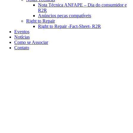
Nota Técnica ANFAPE – Dia do consumidor e
R2R
Anúncios peças compatíveis
Right to Repair
Right to Repair -Fact-Sheet- R2R
Eventos
Notícias
Como se Associar
Contato
Inspeção Técnica Veicular
precisa ser debatida com toda
sociedade civil e entidades do
setor automotivo
ANFAPE manifesta seu posicionamento sobre o Projeto de Lei (PL)
3507/2025, que propõe a obrigatoriedade da Inspeção Técnica