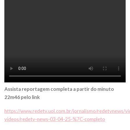
Assista reportagem completa a partir do minuto
22m46 pelo link
https://www.redetv.uol.com.br/jornalismo/redetvnews/vi
videos/redetv-news-03-04-25-%7C-completo